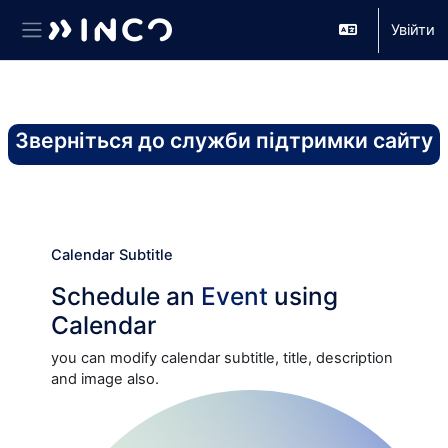
Увійти
Бокова панель
Перейти до головного вмісту
Зверніться до служби підтримки сайту
Calendar Subtitle
Schedule an
Event
using
Calendar
you can modify calendar subtitle, title, description
and image also.