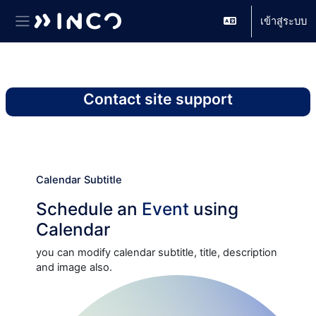
เข้าสู่ระบบ
Side panel
ข้ามไปที่เนื้อหาหลัก
Contact site support
Calendar Subtitle
Schedule an
Event
using
Calendar
you can modify calendar subtitle, title, description
and image also.