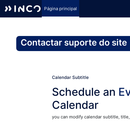
Página principal
Ir para o conteúdo principal
Contactar suporte do site
Calendar Subtitle
Schedule an
E
Calendar
you can modify calendar subtitle, title