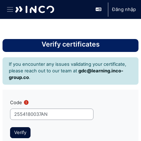
Đăng nhập
Bảng điều khiển cạnh
Chuyển tới nội dung chính
Verify certificates
If you encounter any issues validating your certificate,
please reach out to our team at
gdc@learning.inco-
group.co
.
Code