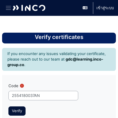
เข้าสู่ระบบ
Side panel
ข้ามไปที่เนื้อหาหลัก
Verify certificates
If you encounter any issues validating your certificate,
please reach out to our team at
gdc@learning.inco-
group.co
.
Code