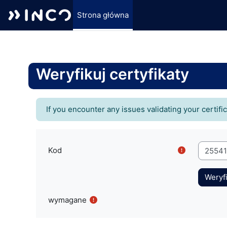
Strona główna
Przejdź do głównej zawartości
Weryfikuj certyfikaty
If you encounter any issues validating your certifi
Kod
wymagane