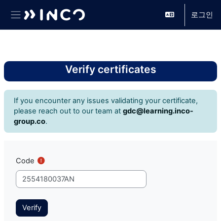
로그인
측면 패널
메인 콘텐츠로 건너뛰기
Verify certificates
If you encounter any issues validating your certificate,
please reach out to our team at
gdc@learning.inco-
group.co
.
Code